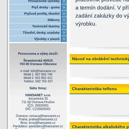
Provaznické výrobky
a termín dodání. V p
Pryž desky - guma
Pryžové profily, těsnění
zadání zakázky do vý
Silikony
výrobku.
Technické tkaniny
Těsnění, desky, ucpávky
Výrobky z plastů
Provozovna a výdej zboží:
Návod na obrábění technick
Štramberská 45/515
703 00 Ostrava-Vítkovice
e-mail:
info@hansanet.cz
Mobil 1: 607 802 746
Mobil 2: 602 862 412
Telefon: 592 750 337
Sídlo firmy:
Charakteristika teflonu
HANSANET s.r.o.
Keramická 35
711 00 Ostrava-Hrušov
IČO: 25829301
DIČ: CZ25829301
Ostrava:
ostrava@hansanet.cz
Praha:
praha@hansanet.cz
Brno:
brno@hansanet.cz
Pardubice:
pardubice@hansanet.cz
Charakteristika alkalického 