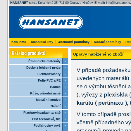
HANSANET s.r.o.,
Keramická 35, 711 00 Ostrava-Hrušov,
E-mail:
info@hansanet.c
Kdo jsme
Technické listy
Obchodní podmínky
Dodací podmínky
Rek
Úpravy nabízeného zboží
Čalounické materiály
Desky z lehčené pryže
V případě požadavku z
Elektroizolanty
uvedených materiálů 
Folie PVC a PE
se o výrobu těsnění 
Hadice
Kůže, přírodní usně
), výřezy z
plexiskla
(
Masážní emulze
kartitu
( pertinaxu ), 
Nářadí
Plachtoviny,plachty, sítě
V tomto případě pros
Plsť technická, filc
včetně případného vý
Podlahoviny pryž
pracovník provede na