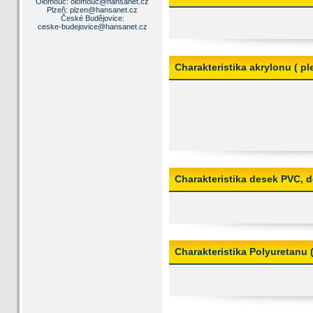
Olomouc:
olomouc@hansanet.cz
Plzeň:
plzen@hansanet.cz
České Budějovice:
ceske-budejovice@hansanet.cz
Charakteristika akrylonu ( pl
Charakteristika desek PVC, d
Charakteristika Polyuretanu (