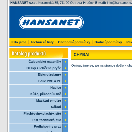
HANSANET s.r.o.,
Keramická 35, 711 00 Ostrava-Hrušov,
E-mail:
info@hansanet.c
Kdo jsme
Technické listy
Obchodní podmínky
Dodací podmínky
Rek
CHYBA!
Čalounické materiály
Omlouváme se, ale na stránce došlo k ch
Desky z lehčené pryže
Elektroizolanty
Folie PVC a PE
Hadice
Kůže, přírodní usně
Masážní emulze
Nářadí
Plachtoviny,plachty, sítě
Plsť technická, filc
Podlahoviny pryž