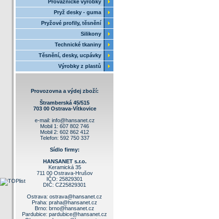
Provaznické výrobky
Pryž desky - guma
Pryžové profily, těsnění
Silikony
Technické tkaniny
Těsnění, desky, ucpávky
Výrobky z plastů
Provozovna a výdej zboží:
Štramberská 45/515
703 00 Ostrava-Vítkovice
e-mail:
info@hansanet.cz
Mobil 1: 607 802 746
Mobil 2: 602 862 412
Telefon: 592 750 337
Sídlo firmy:
HANSANET s.r.o.
Keramická 35
711 00 Ostrava-Hrušov
IČO: 25829301
DIČ: CZ25829301
Ostrava:
ostrava@hansanet.cz
Praha:
praha@hansanet.cz
Brno:
brno@hansanet.cz
Pardubice:
pardubice@hansanet.cz