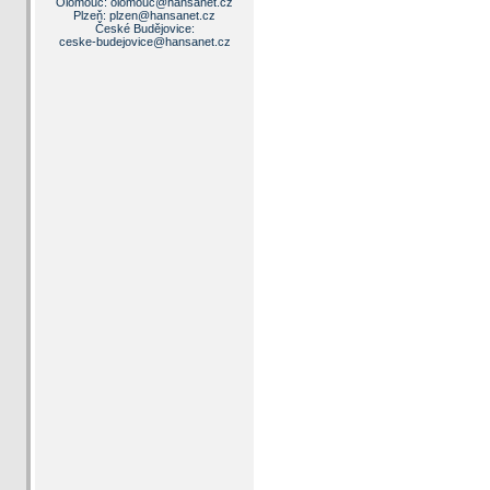
Olomouc:
olomouc@hansanet.cz
Plzeň:
plzen@hansanet.cz
České Budějovice:
ceske-budejovice@hansanet.cz